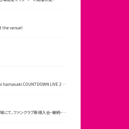
t the venue!
【TeamAyu】Fanclub New Registration/Renewal/Friend Referral campaign coming to "ayumi hamasaki COUNTDOWN LIVE 2019-2020 ～Promised Land～
"'
て、ファンクラブ新規入会・継続・お友達紹介キャンペーン実施決定!