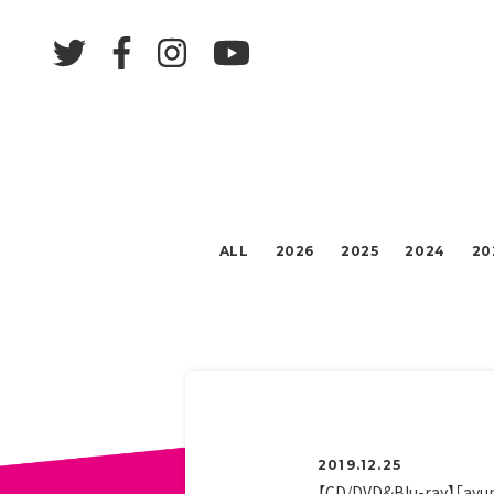
ALL
2026
2025
2024
20
2019.12.25
【CD/DVD&Blu-ray】「ayu