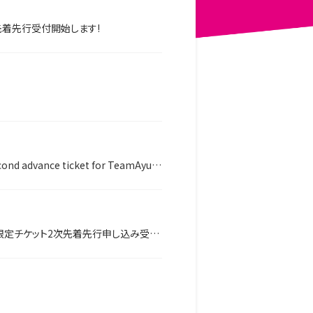
にて先着先行受付開始します!
 advance ticket for TeamAyu overseas members.
定チケット2次先着先行申し込み受付開始します!