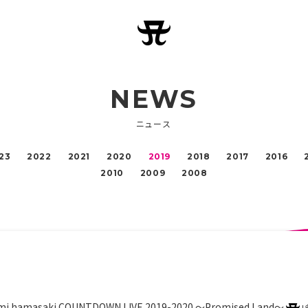
NEWS
ニュース
23
2022
2021
2020
2019
2018
2017
2016
2010
2009
2008
mi hamasaki COUNTDOWN LIVE 2019-2020 ～Promised Land～