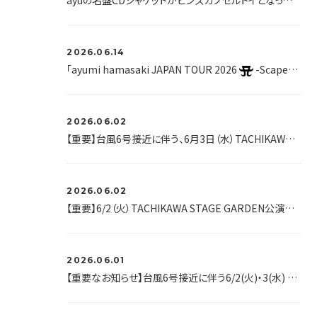
ayuの名盤CDジャケットがピンズカプセルトイとなって登場！東名阪でPOP UPイベントも開催！
2026.06.14
「ayumi hamasaki JAPAN TOUR 2026
-Scapegoat-」開催記念、浜崎あゆみオリジナルラベル缶ayu缶第２弾 が、大好評につき全国のサントリー自販機で再販決定！
2026.06.02
【重要】台風6号接近に伴う、6月3日（水）TACHIKAWA STAGE GARDEN公演の開催について
2026.06.02
【重要】6/2（火）TACHIKAWA STAGE GARDEN公演開催のご案内
2026.06.01
【重要なお知らせ】台風6号接近に伴う6/2(火)・3(水) 立川公演の開催について