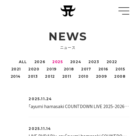
NEWS
ニュース
ALL
2026
2025
2024
2023
2022
2021
2020
2019
2018
2017
2016
2015
2014
2013
2012
2011
2010
2009
2008
2025.11.24
「ayumi hamasaki COUNTDOWN LIVE 2025-2026
W
2025.11.14