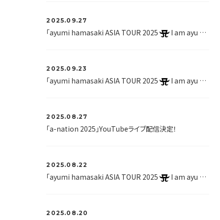
2025.09.27
「ayumi hamasaki ASIA TOUR 2025
I am ayu -ep.Ⅱ-」上海公演チケット詳細決定！！
2025.09.23
「ayumi hamasaki ASIA TOUR 2025
I am ayu -ep.Ⅱ-」 北京、上海公演開催決定！！
2025.08.27
「a-nation 2025」YouTubeライブ配信決定！
2025.08.22
「ayumi hamasaki ASIA TOUR 2025
I am ayu -ep.Ⅱ-」杭州公演チケット販売します！！
2025.08.20